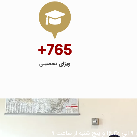
765+
ویزای تحصیلی
مشاورین متخصص و با تجربه در بخش های کانادا، آمریکا، اروپا و حقوق بین الملل از شنبه تا چهارشنبه از ساعت 9 الی 16.30 و پنج شنبه از ساعت 9